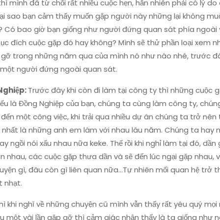
thì mình đã từ chối rất nhiều cuộc hẹn, hẳn nhiên phải có lý do
 tại sao bạn cảm thấy muốn gặp người này những lại không m
a? Có bao giờ bạn giống như người đứng quan sát phía ngoài
mục đích cuộc gặp đó hay không? Mình sẽ thử phần loại xem 
 gỡ trong những năm qua của mình nó như nào nhé, trước đ
ư một người đứng ngoài quan sát.
Nghiệp:
Trước đây khi còn đi làm tại công ty thì những cuộc 
yếu là Đồng Nghiệp của bạn, chúng ta cùng làm công ty, chún
 đến một công việc, khi trải qua nhiều dự án chúng ta trở nên
, nhất là những anh em làm với nhau lâu năm. Chúng ta hay n
ay ngồi nói xấu nhau nữa keke. Thế rồi khi nghỉ làm tại đó, dần
n nhau, các cuộc gặp thưa dần và sẽ đến lúc ngại gặp nhau, vì
huyện gì, đâu còn gì liên quan nữa...Tự nhiên mối quan hệ trở 
 nhạt.
hì khi nghĩ về những chuyện cũ mình vẫn thấy rất yêu quý mọi 
 một vài lần gặp gỡ thì cảm giác nhận thấy là ta giống như 