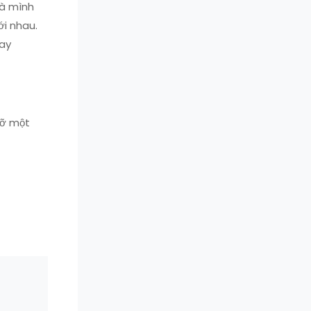
mà mình
ới nhau.
hay
gỡ một