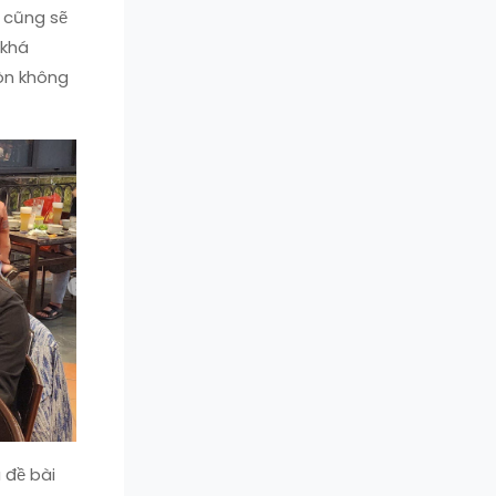
 cũng sẽ
 khá
còn không
 đề bài