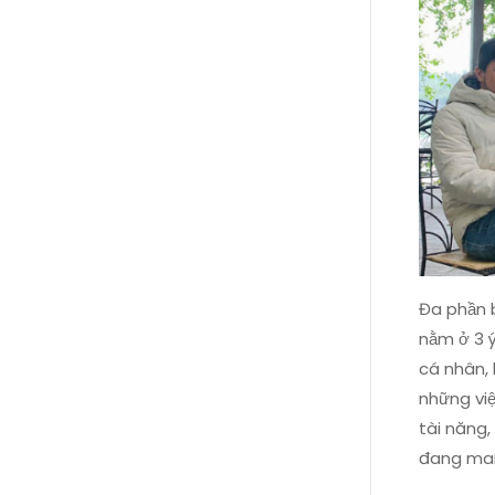
Đa phần b
nằm ở 3 ý
cá nhân, 
những vi
tài năng,
đang man