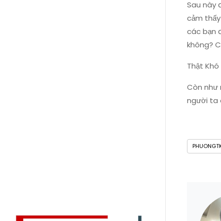
Sau này đ
cảm thấy 
các bạn 
không? C
Thật Khó 
Còn như m
người ta 
PHUONGT