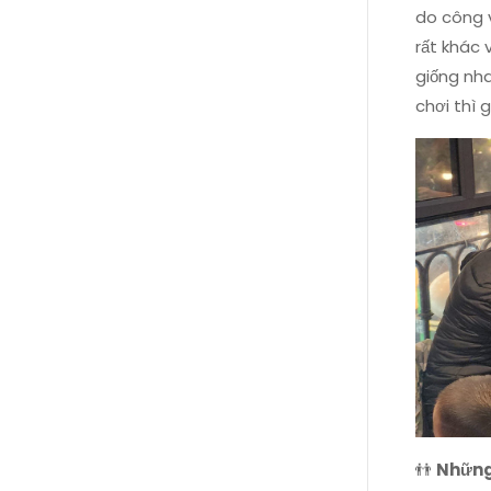
do công 
rất khác 
giống nha
chơi thì 
👬
Những