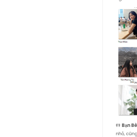
👬
Bạn Bè
nhỏ, cũng