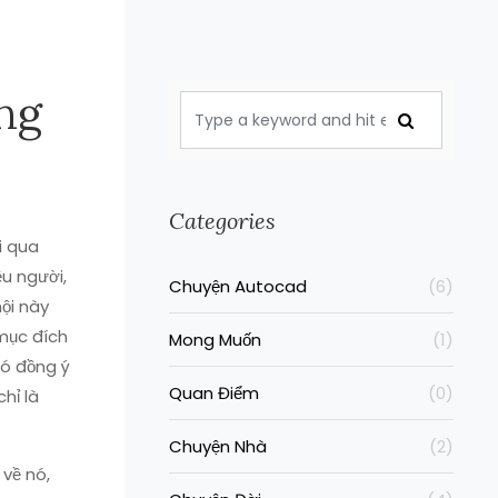
ng
Categories
i qua
u người,
Chuyện Autocad
(6)
hội này
 mục đích
Mong Muốn
(1)
có đồng ý
Quan Điểm
(0)
hỉ là
Chuyện Nhà
(2)
 về nó,