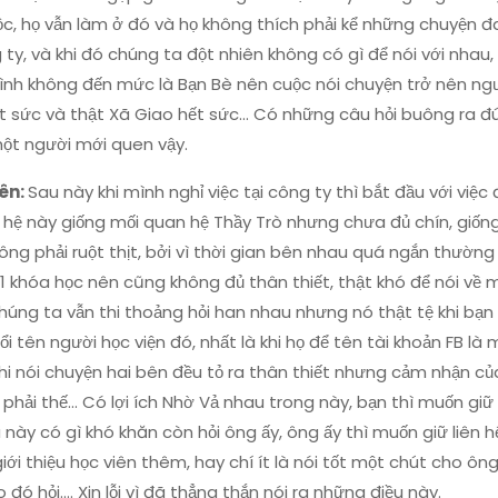
c, họ vẫn làm ở đó và họ không thích phải kể những chuyện đ
 ty, và khi đó chúng ta đột nhiên không có gì để nói với nhau,
tình không đến mức là Bạn Bè nên cuộc nói chuyện trở nên n
 sức và thật Xã Giao hết sức... Có những câu hỏi buông ra đ
một người mới quen vậy.
ên:
Sau này khi mình nghỉ việc tại công ty thì bắt đầu với việc
 hệ này giống mối quan hệ Thầy Trò nhưng chưa đủ chín, giốn
ng phải ruột thịt, bởi vì thời gian bên nhau quá ngắn thường
1 khóa học nên cũng không đủ thân thiết, thật khó để nói về 
húng ta vẫn thi thoảng hỏi han nhau nhưng nó thật tệ khi bạ
ổi tên người học viện đó, nhất là khi họ để tên tài khoản FB là 
hi nói chuyện hai bên đều tỏ ra thân thiết nhưng cảm nhận củ
phải thế... Có lợi ích Nhờ Vả nhau trong này, bạn thì muốn gi
 này có gì khó khăn còn hỏi ông ấy, ông ấy thì muốn giữ liên h
iới thiệu học viên thêm, hay chí ít là nói tốt một chút cho ông
đó hỏi.... Xin lỗi vì đã thẳng thắn nói ra những điều này.