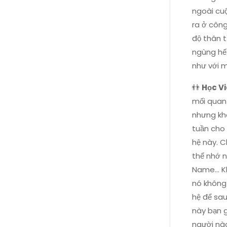
ngoài cuộ
ra ở công
độ thân 
ngùng hết
như với 
👬
Học Vi
mối quan
nhưng khô
tuần cho 
hệ này. C
thể nhớ n
Name... K
nó không 
hệ để sau
này bạn g
người nào 