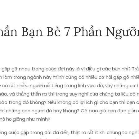
hần Bạn Bè 7 Phần Ngưỡ
gặp gỡ nhau trong cuộc đời này là vì điều gì các bạn nhỉ? Trả
m làm trong ngành này mình cũng có nhiều cơ hội gặp gỡ nhiề
 có rất nhiều người nổi tiếng trong lĩnh vực đó, vậy những cơ 
ào, và thẳng thắn ra thì trong suy nghĩ của chúng ta liệu có
ào trong đó không? Nếu không có lợi ích gì cho bạn thì bạn 
với những con người đó hay không? Có bao giờ bạn đơn giản c
ộ họ giống như mình?
ng cuộc gặp trong đời đã đến, thật ra rất ít khi chúng ta nghĩ