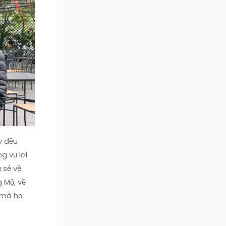
y đều
g vụ lợi
 sẻ về
 Mộ, về
 mà họ