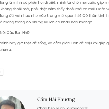
úng là mình có phần hơi dị biệt, mình từ chối mọi cuộc gặp 
không thoải mái, phải thật cảm thấy thoải mái ta mới Cafe v
đang đối với nhau như nào trong mối quan hệ? Có thân tình 
ó mang trong đó những lợi ích cá nhân nào không?
Nói Các Bạn Nhỉ?
ình bây giờ thật dễ sống, và cảm giác luôn dễ chịu khi gặp 
chọn ạ.
K
Cầm Hải Phương
Chào bạn, Mình Là PhuongTk