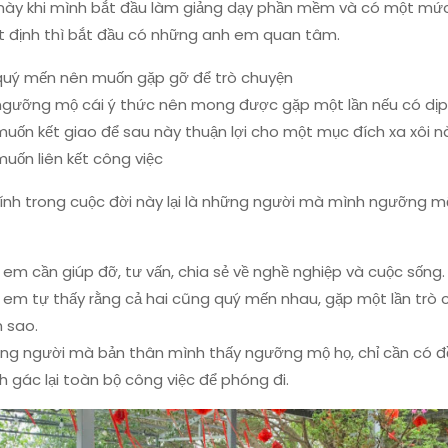
 này khi mình bắt đầu làm giảng dạy phần mềm và có một mức
ất định thì bắt đầu có những anh em quan tâm.
quý mến nên muốn gặp gỡ để trò chuyện
ngưỡng mộ cái ý thức nên mong được gặp một lần nếu có dịp
muốn kết giao để sau này thuận lợi cho một mục đích xa xôi n
muốn liên kết công việc
ính trong cuộc đời này lại là những người mà mình ngưỡng mộ
 em cần giúp đỡ, tư vấn, chia sẻ về nghề nghiệp và cuộc sống.
 em tự thấy rằng cả hai cũng quý mến nhau, gặp một lần trò 
 sao.
ng người mà bản thân mình thấy ngưỡng mộ họ, chỉ cần có đề
h gác lại toàn bộ công việc để phóng đi.