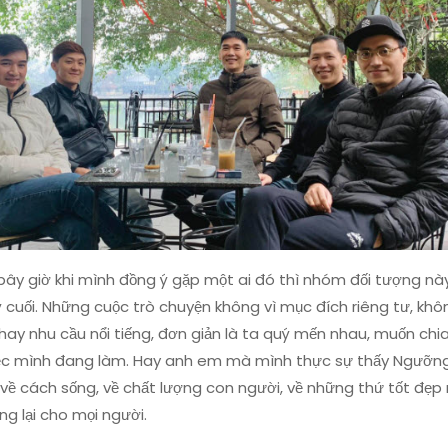
ây giờ khi mình đồng ý gặp một ai đó thì nhóm đối tượng nà
 cuối. Những cuộc trò chuyện không vì mục đích riêng tư, khôn
hay nhu cầu nổi tiếng, đơn giản là ta quý mến nhau, muốn chia
ệc mình đang làm. Hay anh em mà mình thực sự thấy Ngưỡng
 về cách sống, về chất lượng con người, về những thứ tốt đẹp
g lại cho mọi người.