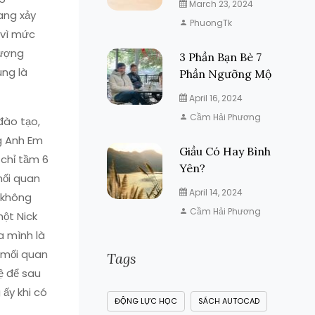
March 23, 2024
ang xảy
PhuongTk
 vì mức
gượng
3 Phần Bạn Bè 7
úng là
Phần Ngưỡng Mộ
April 16, 2024
Cầm Hải Phương
 đào tạo,
g Anh Em
Giầu Có Hay Bình
 chỉ tầm 6
Yên?
mối quan
April 14, 2024
n không
Cầm Hải Phương
một Nick
a mình là
ữ mối quan
Tags
ệ để sau
 ấy khi có
ĐỘNG LỰC HỌC
SÁCH AUTOCAD