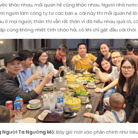
việc khác nhau, mối quan hệ cũng khác nhau. Người nhà nước
với người làm công ty tư các bạn ạ. cái này thì mỗi quan hệ là
u ở mọi người, thân thì vẫn rất thân vì đã hiểu nhau quá rõ, 
gặp cũng không nhiệt tình chào hỏi, có khi chỉ gật đầu cái thôi.
 Người Ta Ngưỡng Mộ:
Bây giờ mới vào phần chính như tiêu