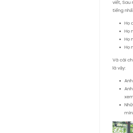
viết, Sau
tiếng nh
Họ 
Họ 
Họ 
Họ 
Và cái ch
là vậy:
Anh
Anh
xem
Nhữ
mìn