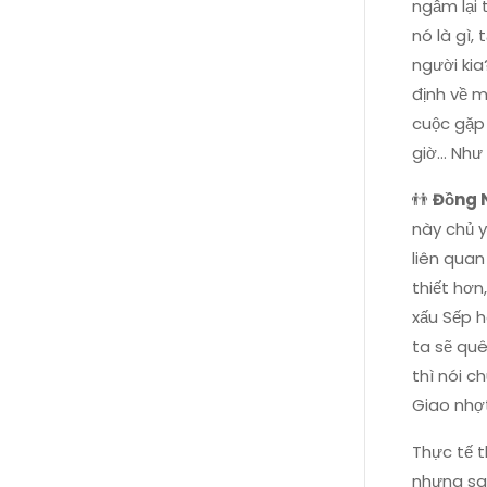
ngẫm lại 
nó là gì,
người ki
định về 
cuộc gặp
giờ... Nh
👬
Đồng 
này chủ 
liên quan
thiết hơn
xấu Sếp h
ta sẽ quê
thì nói c
Giao nhợt
Thực tế t
nhưng sau