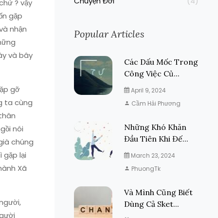
Chuyện Đời
(4)
 chứ ? vậy
uốn gặp
 và nhận
Popular Articles
những
ây và bây
Các Dấu Mốc Trong
Công Việc Củ...
gặp gỡ
April 9, 2024
g ta cùng
Cầm Hải Phương
 thân
Những Khó Khăn
gồi nói
Đầu Tiên Khi Đế...
 già chúng
 gặp lại
March 23, 2024
thành Xã
PhuongTk
Và Mình Cũng Biết
người,
Dùng Cả Sket...
người