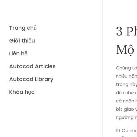
3 P
Trang chủ
Giới thiệu
Mộ
Liên hệ
Autocad Articles
Chúng ta 
nhiều nă
Autocad Library
trong này
Khóa học
đến như n
cá nhân n
kết giao 
ngưỡng m
👬 Có nhữ