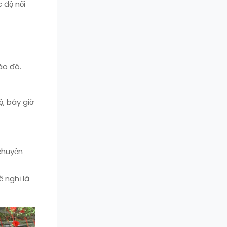
 độ nổi
ào đó.
, bây giờ
chuyện
 nghị là